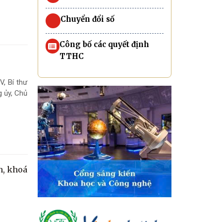
Chuyển đổi số
Công bố các quyết định
TTHC
V, Bí thư
 ủy, Chủ
h, khoá