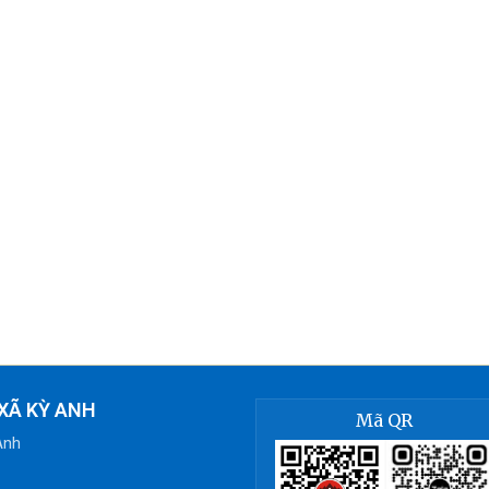
XÃ KỲ ANH
Mã QR
Anh