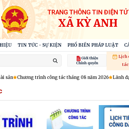
TRANG THÔNG TIN ĐIỆN TỬ
XÃ KỲ ANH
THIỆU
TIN TỨC - SỰ KIỆN
PHỔ BIẾN PHÁP LUẬT
C
Lịch
Giới thiệu
Chính quyền
tác
 sản
Chương trình công tác tháng 08 năm 2026
Lãnh đạo 
c