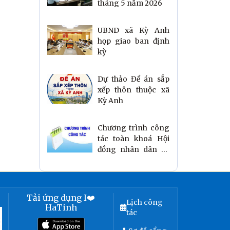
tháng 5 năm 2026
UBND xã Kỳ Anh
họp giao ban định
kỳ
Dự thảo Đề án sắp
xếp thôn thuộc xã
Kỳ Anh
Chương trình công
tác toàn khoá Hội
đồng nhân dân xã
Kỳ Anh, khoá II,
nhiệm kỳ 2026 -2031
Tải ứng dụng I❤️
Lịch công
HaTinh
tác