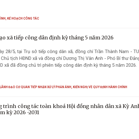
ÌNH, KẾ HOẠCH CÔNG TÁC
ạo xã tiếp công dân định kỳ tháng 5 năm 2026
y 28/5, tại Trụ sở tiếp công dân xã, đồng chí Trần Thành Nam - TU
 Chủ tịch HĐND xã và đồng chí Dương Thị Vân Anh - Phó Bí thư Đảng
D xã đã đồng chủ trì phiên tiếp công dân định kỳ tháng 5 năm 2026.
LÃNH ĐẠO CƠ QUAN TIẾP NHẬN XỬ LÝ PHẢN ÁNH, KIẾN NGHỊ VỀ QUY ĐỊNH HÀNH CHÍNH
 trình công tác toàn khoá Hội đồng nhân dân xã Kỳ An
ệm kỳ 2026 -2031