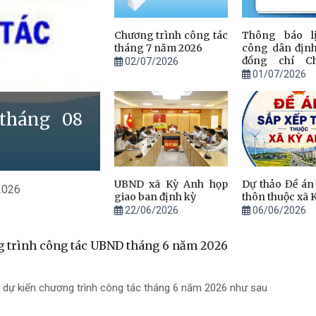
Chương trình công tác
Thông báo lị
tháng 7 năm 2026
công dân định
đồng chí Ch
02/07/2026
UBND xã 6 tháng cuối
01/07/2026
năm 2026
tháng 08
UBND xã Kỳ Anh họp
Dự thảo Đề án
2026
giao ban định kỳ
thôn thuộc xã 
22/06/2026
06/06/2026
 trình công tác UBND tháng 6 năm 2026
 dự kiến chương trình công tác tháng 6 năm 2026 như sau