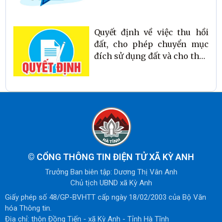
án: Điện gió đoạn qua xã Kỳ
Anh
Quyết định về việc thu hồi
đất, cho phép chuyển mục
đích sử dụng đất và cho thuê
đất để thực hiện hoat động
khai thác khoáng sản
©
CỔNG THÔNG TIN ĐIỆN TỬ XÃ KỲ ANH
Trưởng Ban biên tập: Dương Thị Vân Anh
Chủ tịch UBND xã Kỳ Anh
Giấy phép số 48/GP-BVHTT cấp ngày 18/02/2003 của Bộ Văn
hóa Thông tin.
Địa chỉ: thôn Đồng Tiến - xã Kỳ Anh - Tỉnh Hà Tĩnh