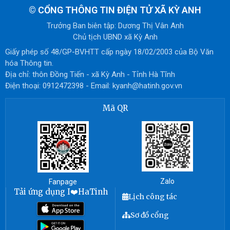
©
CỔNG THÔNG TIN ĐIỆN TỬ XÃ KỲ ANH
Trưởng Ban biên tập: Dương Thị Vân Anh
Chủ tịch UBND xã Kỳ Anh
Giấy phép số 48/GP-BVHTT cấp ngày 18/02/2003 của Bộ Văn
hóa Thông tin.
Địa chỉ: thôn Đồng Tiến - xã Kỳ Anh - Tỉnh Hà Tĩnh
Điện thoại: 0912472398 - Email: kyanh@hatinh.gov.vn
Mã QR
Zalo
Fanpage
Tải ứng dụng I❤️HaTinh
Lịch công tác
Sơ đồ cổng