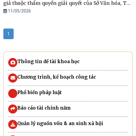
giả thuộc thẩm quyền giải quyết của Sở Văn hóa, Thể
thao và Du lịch tỉnh Hà Tĩnh
11/05/2026
1
Thông tin đề tài khoa học
Chương trình, kế hoạch công tác
Phổ biến pháp luật
Báo cáo tài chính năm
Quản lý nguồn vốn & an sinh xã hội