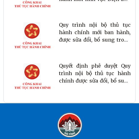
thuộc thẩm quyền giải quyết
của Sở Văn hóa, Thể thao và
Du lịch tỉnh Hà Tĩnh
Quy trình nội bộ thủ tục
hành chính mới ban hành,
được sửa đổi, bổ sung trong
một số lĩnh vực thuộc phạm
vi, chức năng quản lý của
ngành Văn hóa, Thể thao và
Quyết định phê duyệt Quy
Du lịch áp dụng trên địa bàn
trình nội bộ thủ tục hành
tỉnh
chính được sửa đổi, bổ sung
lĩnh vực Xuất bản, In và Phát
hành thuộc thẩm quyền giải
quyết của Sở Văn hóa, Thể
thao và Du lịch tỉnh Hà Tĩnh