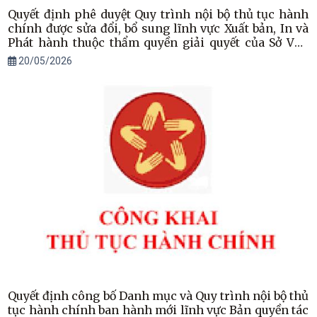
Quyết định phê duyệt Quy trình nội bộ thủ tục hành
chính được sửa đổi, bổ sung lĩnh vực Xuất bản, In và
Phát hành thuộc thẩm quyền giải quyết của Sở Văn
hóa, Thể thao và Du lịch tỉnh Hà Tĩnh
20/05/2026
Quyết định công bố Danh mục và Quy trình nội bộ thủ
tục hành chính ban hành mới lĩnh vực Bản quyền tác