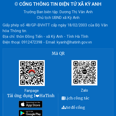
©
CỔNG THÔNG TIN ĐIỆN TỬ XÃ KỲ ANH
Trưởng Ban biên tập: Dương Thị Vân Anh
Chủ tịch UBND xã Kỳ Anh
Giấy phép số 48/GP-BVHTT cấp ngày 18/02/2003 của Bộ Văn
hóa Thông tin.
Địa chỉ: thôn Đồng Tiến - xã Kỳ Anh - Tỉnh Hà Tĩnh
Điện thoại: 0912472398 - Email: kyanh@hatinh.gov.vn
Mã QR
Zalo
Fanpage
Tải ứng dụng I❤️HaTinh
Lịch công tác
Sơ đồ cổng