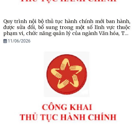
Quy trình nội bộ thủ tục hành chính mới ban hành,
được sửa đổi, bổ sung trong một số lĩnh vực thuộc
phạm vi, chức năng quản lý của ngành Văn hóa, Thể
thao và Du lịch áp dụng trên địa bàn tỉnh
11/06/2026