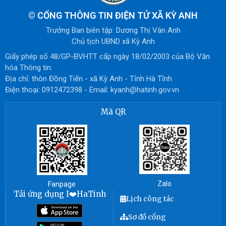
©
CỔNG THÔNG TIN ĐIỆN TỬ XÃ KỲ ANH
Trưởng Ban biên tập: Dương Thị Vân Anh
Chủ tịch UBND xã Kỳ Anh
Giấy phép số 48/GP-BVHTT cấp ngày 18/02/2003 của Bộ Văn
hóa Thông tin.
Địa chỉ: thôn Đồng Tiến - xã Kỳ Anh - Tỉnh Hà Tĩnh
Điện thoại: 0912472398 - Email: kyanh@hatinh.gov.vn
Mã QR
Zalo
Fanpage
Tải ứng dụng I❤️HaTinh
Lịch công tác
Sơ đồ cổng