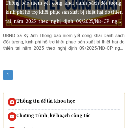
Thông báo niêm yết công khai danh sách đối tượng,
kinh phí hỗ trợ khôi phục sản xuất bị thiệt hại do thiên
tai năm 2025 theo nghị định 09/2025/NĐ-CP ngày
10/01/2025 của Chính phủ và nghị quyết số
UBND xã Kỳ Anh Thông báo niêm yết công khai Danh sách
151/2025/NQ-HĐND ngày 27/06/2025 của HĐND tỉnh
đối tượng, kinh phí hỗ trợ khôi phục sản xuất bị thiệt hại do
thiên tai năm 2025 theo nghị định 09/2025/NĐ-CP ngày
trên địa bàn xã Kỳ Anh
10/01/2025 của Chính phủ và nghị quyết số 151/2025/NQ-
HĐND ngày 27/06/2025 của HĐND tỉnh trên địa bàn xã Kỳ
Anh
1
Thông tin đề tài khoa học
Chương trình, kế hoạch công tác