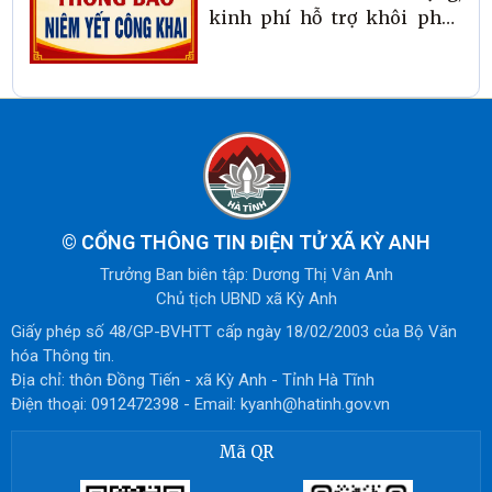
kinh phí hỗ trợ khôi phục
sản xuất bị thiệt hại do thiên
tai năm 2025 theo nghị định
09/2025/NĐ-CP ngày
10/01/2025 của Chính phủ và
nghị quyết số 151/2025/NQ-
HĐND ngày 27/06/2025 của
HĐND tỉnh trên địa bàn xã
Kỳ Anh
©
CỔNG THÔNG TIN ĐIỆN TỬ XÃ KỲ ANH
Trưởng Ban biên tập: Dương Thị Vân Anh
Chủ tịch UBND xã Kỳ Anh
Giấy phép số 48/GP-BVHTT cấp ngày 18/02/2003 của Bộ Văn
hóa Thông tin.
Địa chỉ: thôn Đồng Tiến - xã Kỳ Anh - Tỉnh Hà Tĩnh
Điện thoại: 0912472398 - Email: kyanh@hatinh.gov.vn
Mã QR