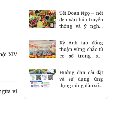
mạng xã hội theo
Nghị định số
Tết Đoan Ngọ – nét
174/2026/NĐ-CP
đẹp văn hóa truyền
thống và ý nghĩa
gắn kết gia đình
người Việt
Kỳ Anh tạo đồng
thuận vững chắc từ
hội XIV
cơ sở trong sáp
nhập thôn, xóm
Hướng dẫn cài đặt
và sử dụng ứng
dụng công dân số i-
ngừa vi
hatinh