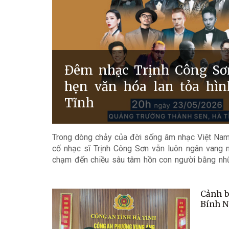
Đêm nhạc Trịnh Công Sơ
hẹn văn hóa lan tỏa hì
Tĩnh
Trong dòng chảy của đời sống âm nhạc Việt Nam
cố nhạc sĩ Trịnh Công Sơn vẫn luôn ngân vang 
chạm đến chiều sâu tâm hồn con người bằng nh
văn, yêu thương và sẻ chia. Hơn nửa thế kỷ qua
vượt khỏi giới hạn thời gian để trở thành tiếng nói
Cảnh b
khát vọng sống đẹp và sống với một tấm lòng rộn
Bính N