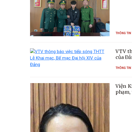
THÔNG TIN
VTV th
của Đả
THÔNG TIN
Viện K
phạm, 