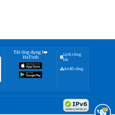
Tải ứng dụng I❤️
Lịch công
HaTinh
tác
Sơ đồ cổng