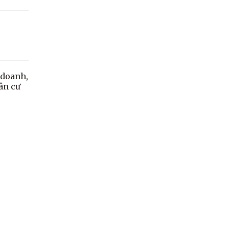
 doanh,
ân cư