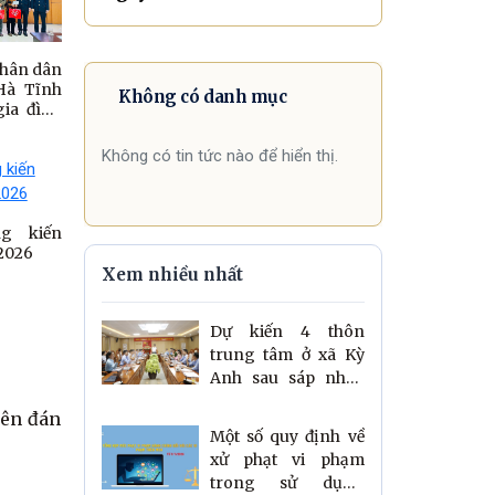
nhân dân
Hà Tĩnh
Không có danh mục
gia đình
ảnh khó
Không có tin tức nào để hiển thị.
ịa bàn
2026
ng kiến
2026
Xem nhiều nhất
Dự kiến 4 thôn
trung tâm ở xã Kỳ
Anh sau sáp nhập
mang tên các xã cũ
yên đán
Một số quy định về
xử phạt vi phạm
trong sử dụng