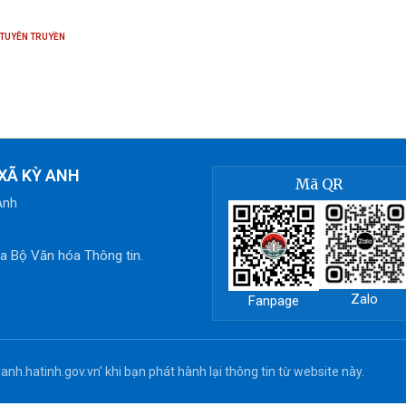
 TUYÊN TRUYỀN
XÃ KỲ ANH
Mã QR
Anh
 Bộ Văn hóa Thông tin.
Zalo
Fanpage
anh.hatinh.gov.vn' khi bạn phát hành lại thông tin từ website này.