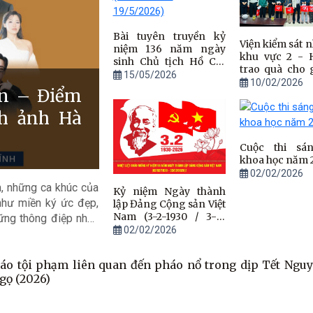
Bài tuyên truyền kỷ
Viện kiểm sát 
niệm 136 năm ngày
khu vực 2 - 
sinh Chủ tịch Hồ Chí
trao quà cho 
Minh (19/5/1890 –
15/05/2026
người có công với cách
10/02/2026
19/5/2026)
n – Điểm
mạng hoàn c
khăn trên đ
nh ảnh Hà
nhân dịp Tết Nguyên
đán Bính Ngọ-
Cuộc thi sá
khoa học năm 
02/02/2026
, những ca khúc của
Kỷ niệm Ngày thành
như miền ký ức đẹp,
lập Đảng Cộng sản Việt
Nam (3-2-1930 / 3-2-
ững thông điệp nhân
2026) - 96 năm đồng
02/02/2026
, âm nhạc của ông đã
hành cùng dân tộc của
 của lòng nhân ái, của
Đảng Cộng sản Việt
áo tội phạm liên quan đến pháo nổ trong dịp Tết Ngu
g mở.
Nam
gọ (2026)