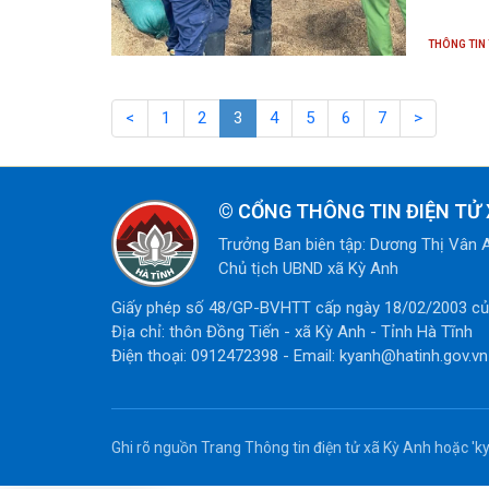
THÔNG TIN
<
1
2
3
4
5
6
7
>
©
CỔNG THÔNG TIN ĐIỆN TỬ 
Trưởng Ban biên tập: Dương Thị Vân 
Chủ tịch UBND xã Kỳ Anh
Giấy phép số 48/GP-BVHTT cấp ngày 18/02/2003 của
Địa chỉ: thôn Đồng Tiến - xã Kỳ Anh - Tỉnh Hà Tĩnh
Điện thoại: 0912472398 - Email: kyanh@hatinh.gov.vn
Ghi rõ nguồn Trang Thông tin điện tử xã Kỳ Anh hoặc 'ky