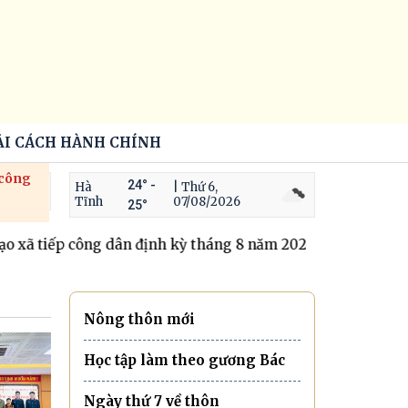
ẢI CÁCH HÀNH CHÍNH
 công
24° -
Hà
| Thứ 6,
Tĩnh
07/08/2026
25°
xã tiếp công dân định kỳ tháng 8 năm 2026
Trộm cắp tài s
Nông thôn mới
Học tập làm theo gương Bác
Ngày thứ 7 về thôn