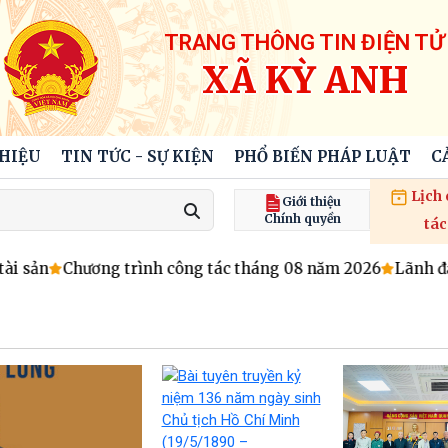
TRANG THÔNG TIN ĐIỆN TỬ
XÃ KỲ ANH
THIỆU
TIN TỨC - SỰ KIỆN
PHỔ BIẾN PHÁP LUẬT
C
Lịch
Giới thiệu
Chính quyền
tác
 sản
Chương trình công tác tháng 08 năm 2026
Lãnh đạo 