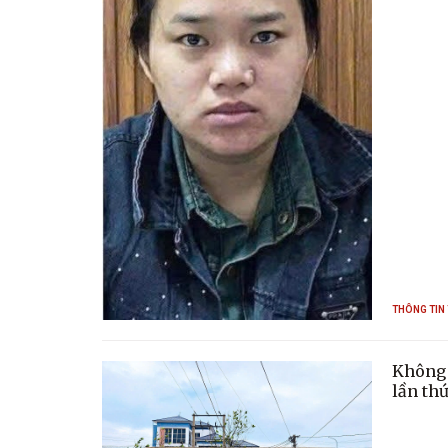
THÔNG TIN
Không 
lần th