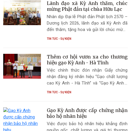
Lãnh đạo xã Kỳ Anh thăm, chúc
mừng Phật đản tại chùa Hữu Lạc
Nhân dịp Đại lễ Phật đản Phật lịch 2570 –
Dương lịch 2026, lãnh đạo xã Kỳ Anh đã
đến thăm, tặng hoa và gửi lời chúc mừng
tới tăng ni, phật tử tại chùa Hữu Lạc (xã
TIN TỨC - SỰ KIỆN
Kỳ Xuân).
Thêm cơ hội vươn xa cho thương
hiệu gạo Kỳ Anh - Hà Tĩnh
Việc chính thức đón nhận Giấy chứng
nhận đăng ký nhãn hiệu “Gạo chất lượng
cao Kỳ Anh - Hà Tĩnh” và “Gạo Kỳ Anh -
Hà Tĩnh” là cơ sở pháp lý quan trọng để
TIN TỨC - SỰ KIỆN
địa phương bảo vệ quyền sở hữu trí tuệ,
đồng thời mở ra cơ hội lớn để quảng bá,
nâng tầm giá trị nông sản hạt gạo quê
Gạo Kỳ Anh được cấp chứng nhận
hương đến với người tiêu dùng.
bảo hộ nhãn hiệu
Việc được bảo hộ nhãn hiệu khẳng định
nguồn gốc, chất lượng và giá trị thương