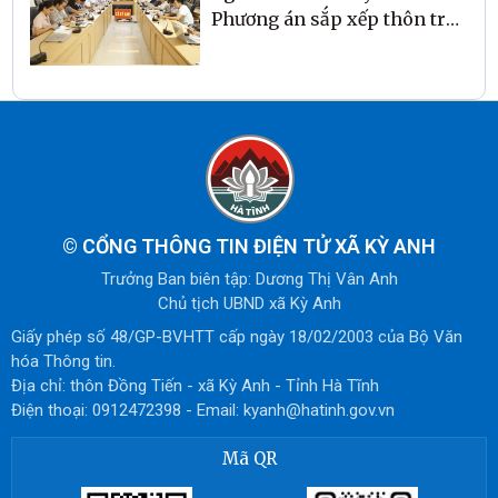
Phương án sắp xếp thôn trên
địa bàn
©
CỔNG THÔNG TIN ĐIỆN TỬ XÃ KỲ ANH
Trưởng Ban biên tập: Dương Thị Vân Anh
Chủ tịch UBND xã Kỳ Anh
Giấy phép số 48/GP-BVHTT cấp ngày 18/02/2003 của Bộ Văn
hóa Thông tin.
Địa chỉ: thôn Đồng Tiến - xã Kỳ Anh - Tỉnh Hà Tĩnh
Điện thoại: 0912472398 - Email: kyanh@hatinh.gov.vn
Mã QR