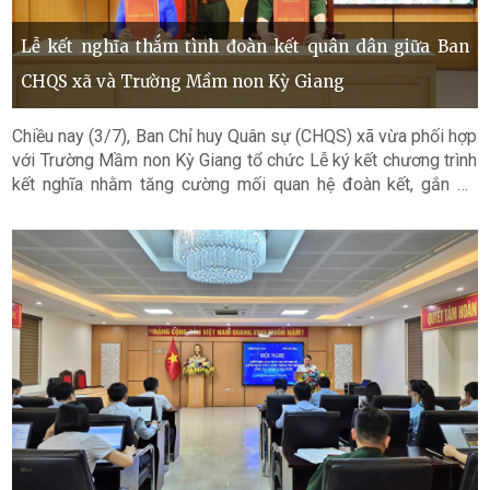
Lễ kết nghĩa thắm tình đoàn kết quân dân giữa Ban
CHQS xã và Trường Mầm non Kỳ Giang
Chiều nay (3/7), Ban Chỉ huy Quân sự (CHQS) xã vừa phối hợp
với Trường Mầm non Kỳ Giang tổ chức Lễ ký kết chương trình
kết nghĩa nhằm tăng cường mối quan hệ đoàn kết, gắn bó
giữa lực lượng vũ trang địa phương và đơn vị giáo dục trên
địa bàn.