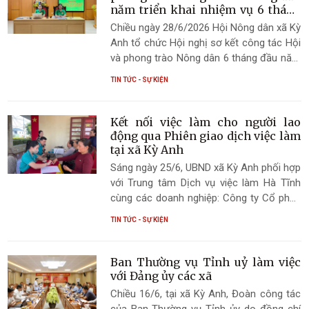
năm triển khai nhiệm vụ 6 tháng
cuối năm 2026
Chiều ngày 28/6/2026 Hội Nông dân xã Kỳ
Anh tổ chức Hội nghị sơ kết công tác Hội
và phong trào Nông dân 6 tháng đầu năm
triển khai nhiệm vụ 6 tháng cuối năm
TIN TỨC - SỰ KIỆN
2026.
Kết nối việc làm cho người lao
động qua Phiên giao dịch việc làm
tại xã Kỳ Anh
Sáng ngày 25/6, UBND xã Kỳ Anh phối hợp
với Trung tâm Dịch vụ việc làm Hà Tĩnh
cùng các doanh nghiệp: Công ty Cổ phần
Đầu tư và Xây dựng SGC, Công ty TNHH
TIN TỨC - SỰ KIỆN
XNK Thủy sản Nam Hà Tĩnh và Công ty
TNHH Tín Nghĩa tổ chức Phiên giao dịch
việc làm, tư vấn tuyển dụng cho người lao
Ban Thường vụ Tỉnh uỷ làm việc
động có nhu cầu tìm kiếm việc làm trên
với Đảng ủy các xã
địa bàn.
Chiều 16/6, tại xã Kỳ Anh, Đoàn công tác
của Ban Thường vụ Tỉnh ủy do đồng chí