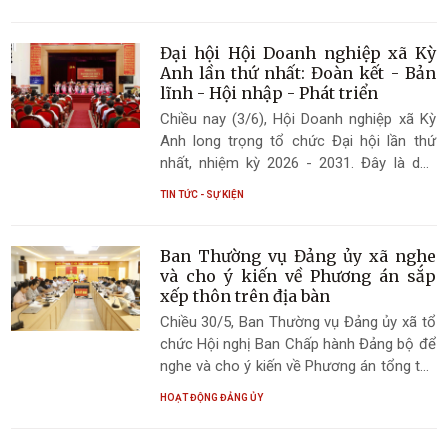
cộng đồng dân cư. Với mục tiêu đó, địa
phương đang triển khai các bước đi một
cách chỉn chu, bảo đảm công khai, dân
Đại hội Hội Doanh nghiệp xã Kỳ
chủ và đúng tiến độ.
Anh lần thứ nhất: Đoàn kết - Bản
lĩnh - Hội nhập - Phát triển
Chiều nay (3/6), Hội Doanh nghiệp xã Kỳ
Anh long trọng tổ chức Đại hội lần thứ
nhất, nhiệm kỳ 2026 - 2031. Đây là dấu
mốc quan trọng nhằm xây dựng tổ chức
TIN TỨC - SỰ KIỆN
hội thực sự trở thành cầu nối hiệu quả
giữa chính quyền và doanh nghiệp – lực
lượng đồng hành tích cực trong thúc đẩy
Ban Thường vụ Đảng ủy xã nghe
tăng trưởng kinh tế - xã hội của địa
và cho ý kiến về Phương án sắp
phương.
xếp thôn trên địa bàn
Chiều 30/5, Ban Thường vụ Đảng ủy xã tổ
chức Hội nghị Ban Chấp hành Đảng bộ để
nghe và cho ý kiến về Phương án tổng thể
sắp xếp thôn trên địa bàn.
HOẠT ĐỘNG ĐẢNG ỦY