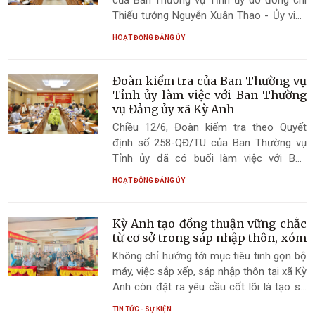
Thiếu tướng Nguyễn Xuân Thao - Ủy viên
Ban Thường vụ Tỉnh ủy, Giám đốc Công
HOẠT ĐỘNG ĐẢNG ỦY
an tỉnh làm Trưởng đoàn đã có buổi làm
việc với Đảng ủy các xã: Kỳ Anh, Kỳ Xuân,
Kỳ Khang, Kỳ Văn và Cẩm Trung nhằm
Đoàn kiểm tra của Ban Thường vụ
đánh giá kết quả thực hiện nhiệm vụ kinh
Tỉnh ủy làm việc với Ban Thường
tế - xã hội, quốc phòng - an ninh 6 tháng
vụ Đảng ủy xã Kỳ Anh
đầu năm và phương hướng, nhiệm vụ
Chiều 12/6, Đoàn kiểm tra theo Quyết
trọng tâm thời gian tới.
định số 258-QĐ/TU của Ban Thường vụ
Tỉnh ủy đã có buổi làm việc với Ban
Thường vụ Đảng ủy xã Kỳ Anh về công tác
HOẠT ĐỘNG ĐẢNG ỦY
lãnh đạo, chỉ đạo, tổ chức thực hiện Nghị
quyết số 11-NQ/TU, ngày 15/7/2019 và
Chỉ thị số 52-CT/TU, ngày 19/12/2024
Kỳ Anh tạo đồng thuận vững chắc
của Ban Thường vụ Tỉnh ủy.
từ cơ sở trong sáp nhập thôn, xóm
Không chỉ hướng tới mục tiêu tinh gọn bộ
máy, việc sắp xếp, sáp nhập thôn tại xã Kỳ
Anh còn đặt ra yêu cầu cốt lõi là tạo sự
đồng thuận cao và gắn kết bền chặt trong
TIN TỨC - SỰ KIỆN