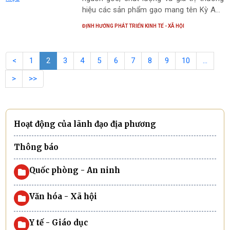
hiệu các sản phẩm gạo mang tên Kỳ Anh
– Hà Tĩnh.
ĐỊNH HƯỚNG PHÁT TRIỂN KINH TẾ - XÃ HỘI
<
1
2
3
4
5
6
7
8
9
10
…
>
>>
Hoạt động của lãnh đạo địa phương
Thông báo
Quốc phòng - An ninh
Văn hóa - Xã hội
Y tế - Giáo dục