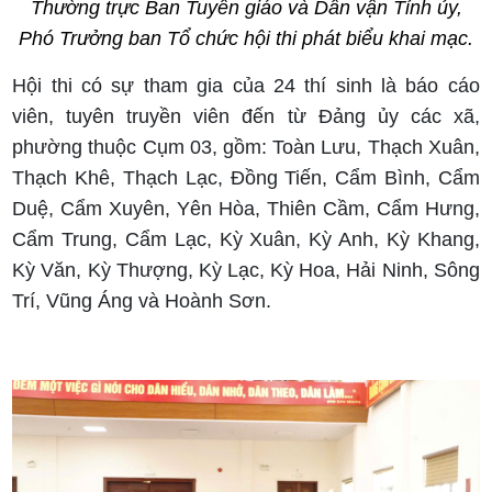
Thường trực Ban Tuyên giáo và Dân vận Tỉnh ủy,
Phó Trưởng ban Tổ chức hội thi phát biểu khai mạc.
Hội thi có sự tham gia của 24 thí sinh là báo cáo
viên, tuyên truyền viên đến từ Đảng ủy các xã,
phường thuộc Cụm 03, gồm: Toàn Lưu, Thạch Xuân,
Thạch Khê, Thạch Lạc, Đồng Tiến, Cẩm Bình, Cẩm
Duệ, Cẩm Xuyên, Yên Hòa, Thiên Cầm, Cẩm Hưng,
Cẩm Trung, Cẩm Lạc, Kỳ Xuân, Kỳ Anh, Kỳ Khang,
Kỳ Văn, Kỳ Thượng, Kỳ Lạc, Kỳ Hoa, Hải Ninh, Sông
Trí, Vũng Áng và Hoành Sơn.