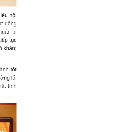
iều nội
ạt động
huẩn bị
iếp tục
ó khăn;
ành tốt
ờng lối
ặt tình