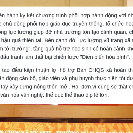
tiến hành ký kết chương trình phối hợp hành động với nh
 chủ động phối hợp giáo dục truyền thống, tổ chức ho
ộng lực lượng giúp đỡ nhà trường tôn tạo cảnh quan, c
ậu quả thiên tai. Bên cạnh đó, lực lượng vũ trang xã t
tới trường”, tặng quà hỗ trợ học sinh có hoàn cảnh kh
ấu tranh làm thất bại chiến lược "Diễn biến hòa bình".
ạo điều kiện thuận lợi hỗ trợ Ban CHQS xã hoàn th
ận động cán bộ, giáo viên và phụ huynh thực hiện tốt đư
ay xây dựng nông thôn mới. Hai đơn vị cũng sẽ thắt ch
văn hóa văn nghệ, thể dục thể thao dịp lễ lớn.