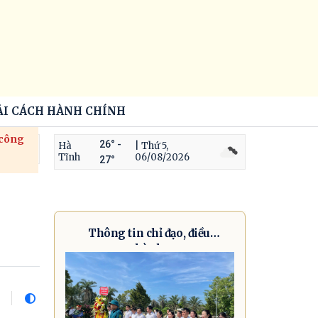
ẢI CÁCH HÀNH CHÍNH
 công
26° -
Hà
| Thứ 5,
Tĩnh
06/08/2026
27°
Thông tin chỉ đạo, điều
hành