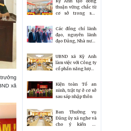
Kỳ Anh tạo đồng
thuận vững chắc từ
cơ sở trong sáp
nhập thôn, xóm
Các đồng chí lãnh
đạo, nguyên lãnh
đạo Đảng, Nhà nước
dự Đại hội Đảng bộ
Hà Tĩnh
UBND xã Kỳ Anh
làm việc với Công ty
cổ phần năng lượng
VinEnergo về tiến
 trưởng
độ dự án Nhà máy
Kiện toàn Tổ an
UBND xã
Điện gió
ninh, trật tự ở cơ sở
sau sáp nhập thôn
Ban Thường vụ
Đảng ủy xã nghe và
cho ý kiến về
Phương án sắp xếp