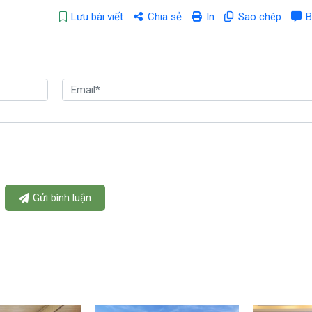
Lưu bài viết
Chia sẻ
In
Sao chép
B
Gửi bình luận