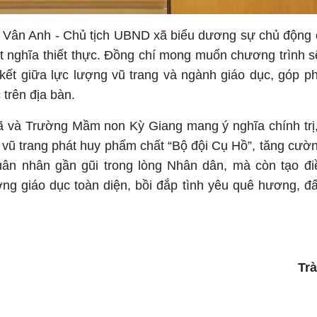
hị Vân Anh - Chủ tịch UBND xã biểu dương sự chủ động 
ết nghĩa thiết thực. Đồng chí mong muốn chương trình 
n kết giữa lực lượng vũ trang và ngành giáo dục, góp p
trên địa bàn.
 và Trường Mầm non Kỳ Giang mang ý nghĩa chính trị,
g vũ trang phát huy phẩm chất “Bộ đội Cụ Hồ”, tăng cườ
ân nhân gần gũi trong lòng Nhân dân, mà còn tạo đi
ợng giáo dục toàn diện, bồi đắp tình yêu quê hương, đ
Tr