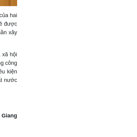
của hai
sẽ được
hần xây
 xã hội
ng công
ều kiện
ất nước
à Giang