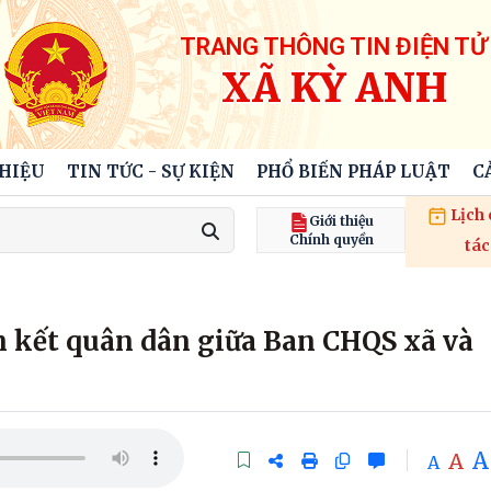
TRANG THÔNG TIN ĐIỆN TỬ
XÃ KỲ ANH
THIỆU
TIN TỨC - SỰ KIỆN
PHỔ BIẾN PHÁP LUẬT
C
Lịch
Giới thiệu
Chính quyền
tác
n kết quân dân giữa Ban CHQS xã và
A
A
A