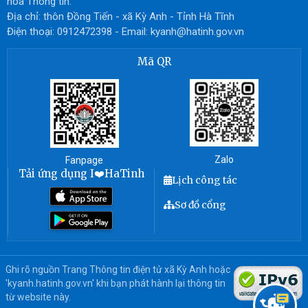
hóa Thông tin.
Địa chỉ: thôn Đồng Tiến - xã Kỳ Anh - Tỉnh Hà Tĩnh
Điện thoại: 0912472398 - Email: kyanh@hatinh.gov.vn
Mã QR
Zalo
Fanpage
Tải ứng dụng I❤️HaTinh
Lịch công tác
Sơ đồ cổng
Ghi rõ nguồn Trang Thông tin điện tử xã Kỳ Anh hoặc
'kyanh.hatinh.gov.vn' khi bạn phát hành lại thông tin
từ website này.