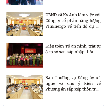
Tĩnh
UBND xã Kỳ Anh làm việc với
Công ty cổ phần năng lượng
VinEnergo về tiến độ dự án
Nhà máy Điện gió
Kiện toàn Tổ an ninh, trật tự
ở cơ sở sau sáp nhập thôn
Ban Thường vụ Đảng ủy xã
nghe và cho ý kiến về
Phương án sắp xếp thôn trên
địa bàn