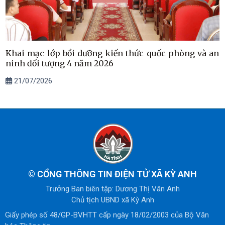
Khai mạc lớp bồi dưỡng kiến thức quốc phòng và an
ninh đối tượng 4 năm 2026
21/07/2026
©
CỔNG THÔNG TIN ĐIỆN TỬ XÃ KỲ ANH
Trưởng Ban biên tập: Dương Thị Vân Anh
Chủ tịch UBND xã Kỳ Anh
Giấy phép số 48/GP-BVHTT cấp ngày 18/02/2003 của Bộ Văn