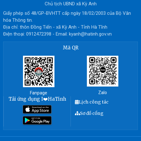
Chủ tịch UBND xã Kỳ Anh
Giấy phép số 48/GP-BVHTT cấp ngày 18/02/2003 của Bộ Văn
hóa Thông tin.
Địa chỉ: thôn Đồng Tiến - xã Kỳ Anh - Tỉnh Hà Tĩnh
Điện thoại: 0912472398 - Email: kyanh@hatinh.gov.vn
Mã QR
Zalo
Fanpage
Tải ứng dụng I❤️HaTinh
Lịch công tác
Sơ đồ cổng