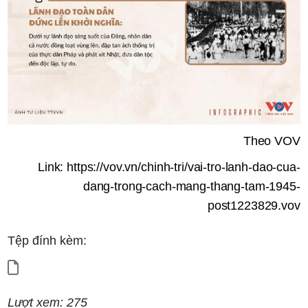
Theo VOV
Link: https://vov.vn/chinh-tri/vai-tro-lanh-dao-cua-
dang-trong-cach-mang-thang-tam-1945-
post1223829.vov
Tệp đính kèm:
Lượt xem: 275