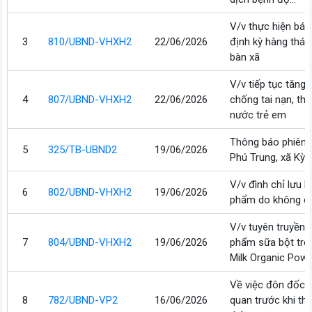
V/v thực hiện bá
3
810/UBND-VHXH2
22/06/2026
định kỳ hàng thán
bàn xã
V/v tiếp tục tăng
4
807/UBND-VHXH2
22/06/2026
chống tai nạn, th
nước trẻ em
Thông báo phiên t
5
325/TB-UBND2
19/06/2026
Phú Trung, xã Kỳ 
V/v đình chỉ lưu h
6
802/UBND-VHXH2
19/06/2026
phẩm do không có
V/v tuyên truyền,
7
804/UBND-VHXH2
19/06/2026
phẩm sữa bột trẻ
Milk Organic Powde
Về việc đôn đốc t
8
782/UBND-VP2
16/06/2026
quan trước khi thự