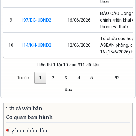
thôn
BÁO CÁO Công tác
9
197/BC-UBND2
16/06/2026
chính, triển khai 
thông và thực ...
Tổ chức các hoạ
10
114/KH-UBND2
12/06/2026
ASEAN phòng, chố
16 (15/6/2026) trên
Hiển thị 1 tới 10 của 911 dữ liệu
Trước
1
2
3
4
5
…
92
Sau
Tất cả văn bản
Cơ quan ban hành
Ủy ban nhân dân