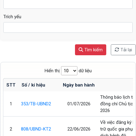
Trích yếu
Tìm kiếm
Tải lại
Hiển thị
dữ liệu
STT
Số / kí hiệu
Ngày ban hành
Thông báo lịch ti
1
353/TB-UBND2
01/07/2026
đồng chí Chủ tịc
2026
Về việc đăng ký h
2
808/UBND-KT2
22/06/2026
trữ quốc gia phục
dịch bệnh độ...