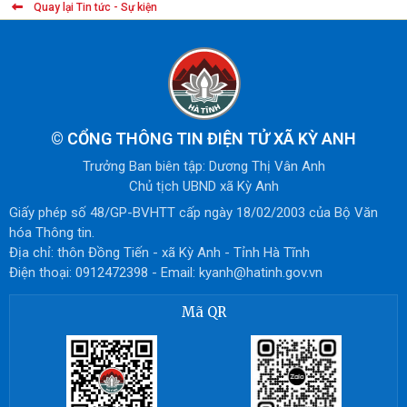
Quay lại Tin tức - Sự kiện
©
CỔNG THÔNG TIN ĐIỆN TỬ XÃ KỲ ANH
Trưởng Ban biên tập: Dương Thị Vân Anh
Chủ tịch UBND xã Kỳ Anh
Giấy phép số 48/GP-BVHTT cấp ngày 18/02/2003 của Bộ Văn
hóa Thông tin.
Địa chỉ: thôn Đồng Tiến - xã Kỳ Anh - Tỉnh Hà Tĩnh
Điện thoại: 0912472398 - Email: kyanh@hatinh.gov.vn
Mã QR