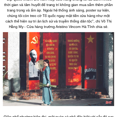
thời gian và tâm huyết để trang trí không gian mua sắm thêm phần
trang trọng và ấm áp. Ngoài hệ thống ánh sáng, poster sự kiện,
chúng tôi còn treo cờ Tổ quốc ngay mặt tiền cửa hàng như một
cách thể hiện sự tri ân lịch sử và truyền thống dân tộc", chị Võ Thị
Hằng My - Cửa hàng trưởng Aristino Vincom Hà Tĩnh chia sẻ.
Giữa phố phường hiện đại, một quán cà phê đặc biệt với sắc đỏ rực