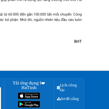
ải từ 60.000 đến gần 100.000 tấn mỗi chuyến. Công
các bộ phận. Nhờ đó, nguồn nhiên liệu đầu vào luôn
BHT
Tải ứng dụng I❤️
Lịch công
HaTinh
tác
Sơ đồ cổng