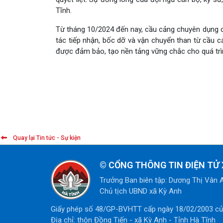
Tĩnh.
Từ tháng 10/2024 đến nay, cầu cảng chuyên dụng c
tác tiếp nhận, bốc dỡ và vận chuyển than từ cầu c
được đảm bảo, tạo nền tảng vững chắc cho quá trìn
Quay lại Tin tức - Sự kiện
©
CỔNG THÔNG TIN ĐIỆN TỬ 
Trưởng Ban biên tập: Dương Thị Vân 
Chủ tịch UBND xã Kỳ Anh
Giấy phép số 48/GP-BVHTT cấp ngày 18/02/2003 của
Địa chỉ: thôn Đồng Tiến - xã Kỳ Anh - Tỉnh Hà Tĩnh