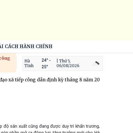
ẢI CÁCH HÀNH CHÍNH
 công
24° -
Hà
| Thứ 5,
Tĩnh
06/08/2026
25°
ạo xã tiếp công dân định kỳ tháng 8 năm 2026
Trộm cắp t
ịp độ sản xuất cũng đang được duy trì khẩn trương,
n góp phần mở ra động lực tăng trưởng mới cho Hà