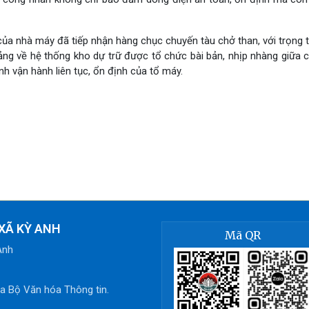
ủa nhà máy đã tiếp nhận hàng chục chuyến tàu chở than, với trọng t
ảng về hệ thống kho dự trữ được tổ chức bài bản, nhịp nhàng giữa 
h vận hành liên tục, ổn định của tổ máy.
XÃ KỲ ANH
Mã QR
Anh
 Bộ Văn hóa Thông tin.