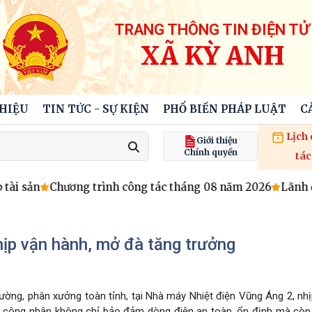
TRANG THÔNG TIN ĐIỆN TỬ
XÃ KỲ ANH
THIỆU
TIN TỨC - SỰ KIỆN
PHỔ BIẾN PHÁP LUẬT
C
Lịch
Giới thiệu
Chính quyền
tác
tài sản
Chương trình công tác tháng 08 năm 2026
Lãnh đ
hịp vận hành, mở đà tăng trưởng
trường, phân xưởng toàn tỉnh, tại Nhà máy Nhiệt điện Vũng Áng 2, nh
sư, công nhân không chỉ bảo đảm dòng điện an toàn, ổn định mà cò