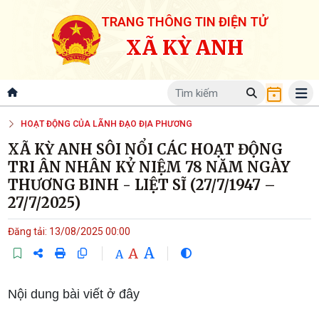
TRANG THÔNG TIN ĐIỆN TỬ
XÃ KỲ ANH
HOẠT ĐỘNG CỦA LÃNH ĐẠO ĐỊA PHƯƠNG
XÃ KỲ ANH SÔI NỔI CÁC HOẠT ĐỘNG
TRI ÂN NHÂN KỶ NIỆM 78 NĂM NGÀY
THƯƠNG BINH - LIỆT SĨ (27/7/1947 –
27/7/2025)
Đăng tải: 13/08/2025 00:00
A
A
A
Nội dung bài viết ở đây