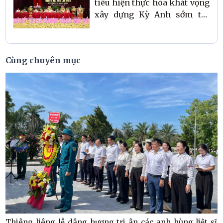
tiêu hiện thực hóa khát vọng
xây dựng Kỳ Anh sớm trở
thành xã nông thôn mới
nâng cao theo hướng đô thị
văn minh, hiện đại, phát
Cùng chuyên mục
triển toàn diện và bền vững
Thiêng liêng lễ dâng hương tri ân các anh hùng liệt sĩ