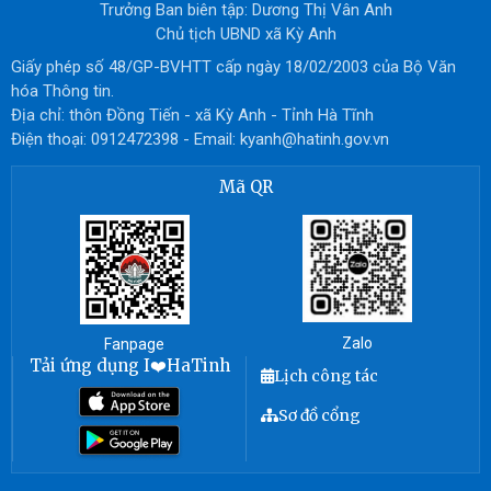
Trưởng Ban biên tập: Dương Thị Vân Anh
Chủ tịch UBND xã Kỳ Anh
Giấy phép số 48/GP-BVHTT cấp ngày 18/02/2003 của Bộ Văn
hóa Thông tin.
Địa chỉ: thôn Đồng Tiến - xã Kỳ Anh - Tỉnh Hà Tĩnh
Điện thoại: 0912472398 - Email: kyanh@hatinh.gov.vn
Mã QR
Zalo
Fanpage
Tải ứng dụng I❤️HaTinh
Lịch công tác
Sơ đồ cổng