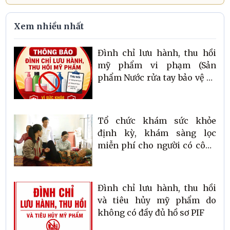
Xem nhiều nhất
Đình chỉ lưu hành, thu hồi
mỹ phẩm vi phạm (Sản
phẩm Nước rửa tay bảo vệ da
sạch tay làm bếp Botanika;
Sữa tắm nước hoa Xmen for
boss Intense)
Tổ chức khám sức khỏe
định kỳ, khám sàng lọc
miễn phí cho người có công
với cách mạng và thân nhân
liệt sĩ trên địa bàn
Đình chỉ lưu hành, thu hồi
và tiêu hủy mỹ phẩm do
không có đầy đủ hồ sơ PIF