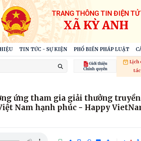
TRANG THÔNG TIN ĐIỆN TỬ
XÃ KỲ ANH
THIỆU
TIN TỨC - SỰ KIỆN
PHỔ BIẾN PHÁP LUẬT
C
Lịch
Giới thiệu
Chính quyền
tác
ng ứng tham gia giải thưởng truyền
“Việt Nam hạnh phúc - Happy VietN