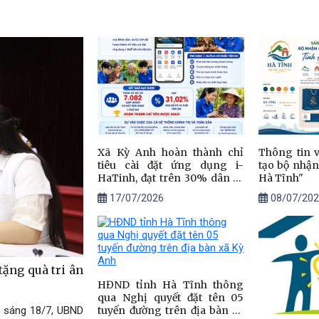
Xã Kỳ Anh hoàn thành chỉ
Thông tin v
tiêu cài đặt ứng dụng i-
tạo bộ nhận 
HaTinh, đạt trên 30% dân số
Hà Tĩnh"
từ 18 tuổi trở lên
17/07/2026
08/07/202
ặng quà tri ân
HĐND tỉnh Hà Tĩnh thông
qua Nghị quyết đặt tên 05
, sáng 18/7, UBND
tuyến đường trên địa bàn xã