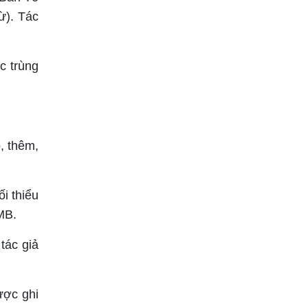
ừ). Tác
c trùng
, thêm,
i thiểu
MB.
tác giả
ược ghi