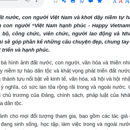
A
A
A
đất nước, con người Việt Nam và khơi dậy niềm tự 
ền con người “Việt Nam hạnh phúc - Happy Vietnam
 bộ, công chức, viên chức, người lao động và Nh
thi sẽ góp phần kể những câu chuyện đẹp, chung ta
 triển và hạnh phúc.
á hình ảnh đất nước, con người, văn hóa và thiên nhi
dậy niềm tự hào dân tộc và khát vọng phát triển đất nướ
thành tựu nổi bật về kinh tế, văn hóa, xã hội và hội nh
 ý nghĩa, có sức lan tỏa rộng rãi trong và ngoài nước. 
chủ trương của Đảng, chính sách, pháp luật của Nh
a dân tộc.
dành cho mọi đối tượng tham gia, bao gồm các tác giả
đang sinh sống, học tập, làm việc trong và ngoài nướ