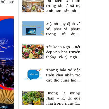
Dự kiến 4 thôn
 hút sự
trung tâm ở xã Kỳ
Anh sau sáp nhập
mang tên các xã cũ
Một số quy định về
xử phạt vi phạm
trong sử dụng
mạng xã hội theo
Nghị định số
Tết Đoan Ngọ – nét
174/2026/NĐ-CP
đẹp văn hóa truyền
thống và ý nghĩa
gắn kết gia đình
người Việt
Thông báo về việc
triển khai nhận trợ
cấp thờ cúng liệt sĩ
qua tài khoản ngân
hàng
Hương lá mùng
Năm – Ký ức quê
nhà trong ngày Tết
Đoan Ngọ