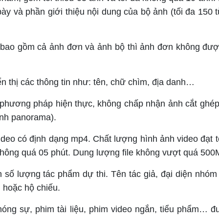
ày và phần giới thiệu nội dung của bộ ảnh (tối đa 150 t
i bao gồm cả ảnh đơn và ảnh bộ thì ảnh đơn không đượ
 thị các thông tin như: tên, chữ chìm, địa danh…
phương pháp hiện thực, không chấp nhận ảnh cắt ghép
 ảnh panorama).
video có định dạng mp4. Chất lượng hình ảnh video đạt tố
a không quá 05 phút. Dung lượng file không vượt quá 500
 số lượng tác phẩm dự thi. Tên tác giả, đại diện nhóm 
 hoặc hộ chiếu.
 sự, phim tài liệu, phim video ngắn, tiểu phẩm… đ