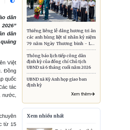
hào dân
 2026”
Thiêng liêng lễ dâng hương tri ân
ân dân
các anh hùng liệt sĩ nhân kỷ niệm
y quảng
79 năm Ngày Thương binh - Liệt
sĩ
Thông báo lịch tiếp công dân
định kỳ của đồng chí Chủ tịch
ên Việt
UBND xã 6 tháng cuối năm 2026
c. Đồng
ập quốc
UBND xã Kỳ Anh họp giao ban
định kỳ
Các tác
Xem thêm
à nước,
 chuyên
Xem nhiều nhất
c từ 15