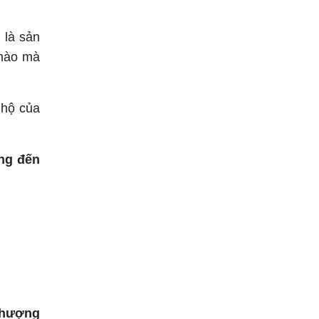
 là sản
 nào mà
 hộ của
ng đến
hượng