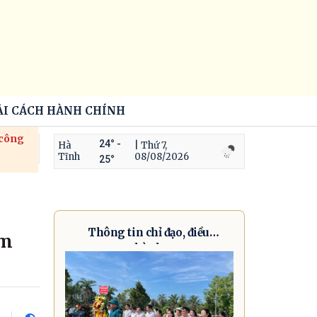
ẢI CÁCH HÀNH CHÍNH
 công
24° -
Hà
| Thứ 7,
Tĩnh
08/08/2026
25°
Thông tin chỉ đạo, điều
am
hành