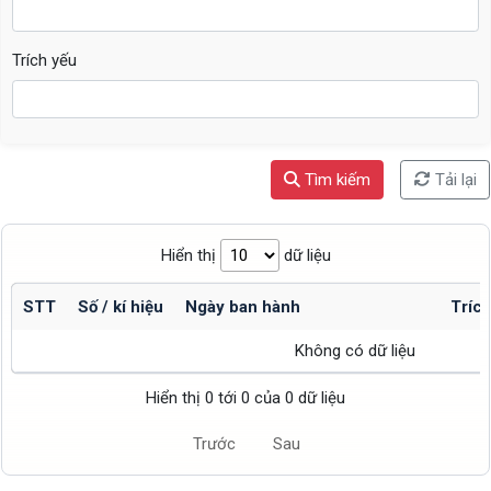
Trích yếu
Tìm kiếm
Tải lại
Hiển thị
dữ liệu
STT
Số / kí hiệu
Ngày ban hành
Trích
Không có dữ liệu
Hiển thị 0 tới 0 của 0 dữ liệu
Trước
Sau