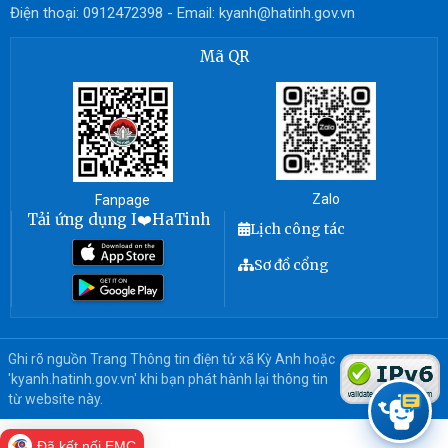
Điện thoại: 0912472398 - Email: kyanh@hatinh.gov.vn
Mã QR
Zalo
Fanpage
Tải ứng dụng I❤️HaTinh
Lịch công tác
Sơ đồ cổng
Ghi rõ nguồn Trang Thông tin điện tử xã Kỳ Anh hoặc
'kyanh.hatinh.gov.vn' khi bạn phát hành lại thông tin
từ website này.
Đã kết nối EMC