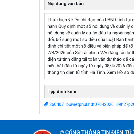
Nội dung văn bản
Thực hiện ý kiến chỉ đạo của UBND tỉnh tạ
hành Quy định một số nội dung về quản lý d
nội dung về quản lý dự án đầu tư ngoài ngâ
đổi, bổ sung một số điều của Luật Ban hàn
định chi tiết một số điều và biện pháp để
7/4/2026 của Sở Tài chính V/v đăng tải dự t
điện tử tỉnh đăng tải toàn văn dự thảo để cá
hiện bắt đầu từ ngày từ ngày 08/4/2026 đến 
thông tin điện tử tỉnh Hà Tĩnh. Xem Hồ sơ dự 
Tệp đính kèm
260407_buivietphukhdt07042026_09h27p2
©
CỔNG THÔNG TIN ĐIỆN TỬ 