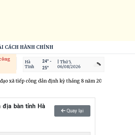
ẢI CÁCH HÀNH CHÍNH
 công
24° -
Hà
| Thứ 5,
Tĩnh
06/08/2026
25°
ạo xã tiếp công dân định kỳ tháng 8 năm 2026
Trộm cắp t
 địa bàn tỉnh Hà
Quay lại