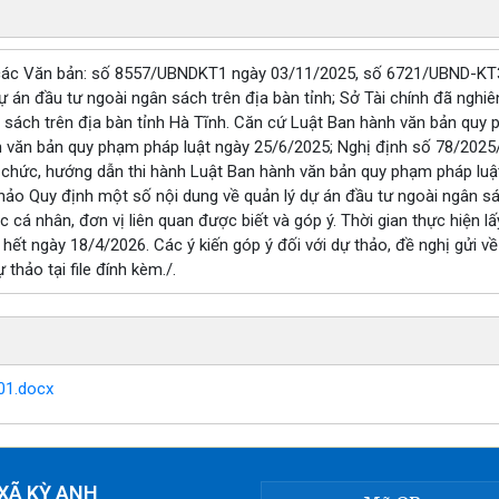
i các Văn bản: số 8557/UBNDKT1 ngày 03/11/2025, số 6721/UBND-KT3
ự án đầu tư ngoài ngân sách trên địa bàn tỉnh; Sở Tài chính đã nghi
n sách trên địa bàn tỉnh Hà Tĩnh. Căn cứ Luật Ban hành văn bản quy
h văn bản quy phạm pháp luật ngày 25/6/2025; Nghị định số 78/202
 tổ chức, hướng dẫn thi hành Luật Ban hành văn bản quy phạm pháp 
hảo Quy định một số nội dung về quản lý dự án đầu tư ngoài ngân sác
c cá nhân, đơn vị liên quan được biết và góp ý. Thời gian thực hiện l
hết ngày 18/4/2026. Các ý kiến góp ý đối với dự thảo, đề nghị gửi về
thảo tại file đính kèm./.
01.docx
XÃ KỲ ANH