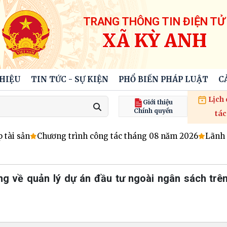
TRANG THÔNG TIN ĐIỆN TỬ
XÃ KỲ ANH
THIỆU
TIN TỨC - SỰ KIỆN
PHỔ BIẾN PHÁP LUẬT
C
Lịch
Giới thiệu
Chính quyền
tác
tài sản
Chương trình công tác tháng 08 năm 2026
Lãnh đ
g về quản lý dự án đầu tư ngoài ngân sách trên